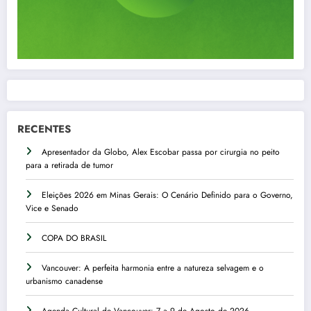
RECENTES
Apresentador da Globo, Alex Escobar passa por cirurgia no peito
para a retirada de tumor
Eleições 2026 em Minas Gerais: O Cenário Definido para o Governo,
Vice e Senado
COPA DO BRASIL
Vancouver: A perfeita harmonia entre a natureza selvagem e o
urbanismo canadense
Agenda Cultural de Vancouver: 7 a 9 de Agosto de 2026