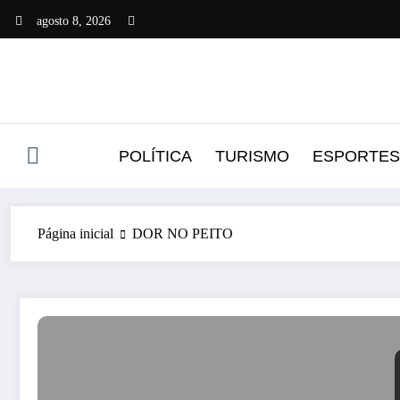
Pular
agosto 8, 2026
para
o
conteúdo
POLÍTICA
TURISMO
ESPORTES
Página inicial
DOR NO PEITO