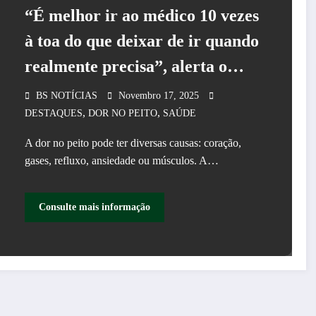
“É melhor ir ao médico 10 vezes
à toa do que deixar de ir quando
realmente precisa”, alerta o
cardiologista Dr. Bruno Mioto
BS NOTÍCIAS
Novembro 17, 2025
,
,
(CRM 112.007/SP | RQE: 89.316
DESTAQUES
DOR NO PEITO
SAÚDE
e 89.317).
A dor no peito pode ter diversas causas: coração,
gases, refluxo, ansiedade ou músculos. A…
Consulte mais informação