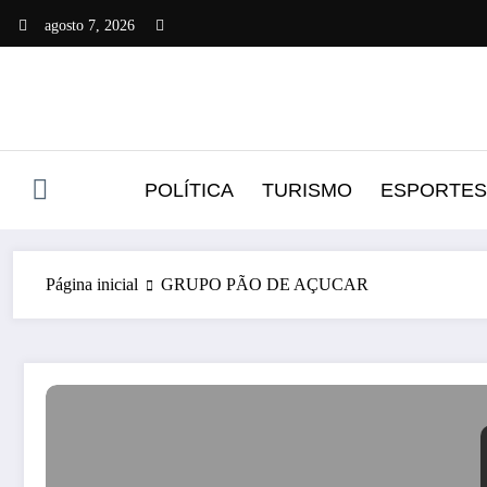
Pular
agosto 7, 2026
para
o
conteúdo
POLÍTICA
TURISMO
ESPORTES
Página inicial
GRUPO PÃO DE AÇUCAR