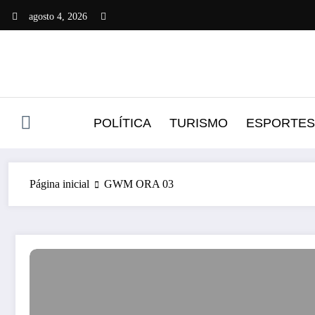
Pular
agosto 4, 2026
para
o
conteúdo
POLÍTICA
TURISMO
ESPORTES
Página inicial
GWM ORA 03