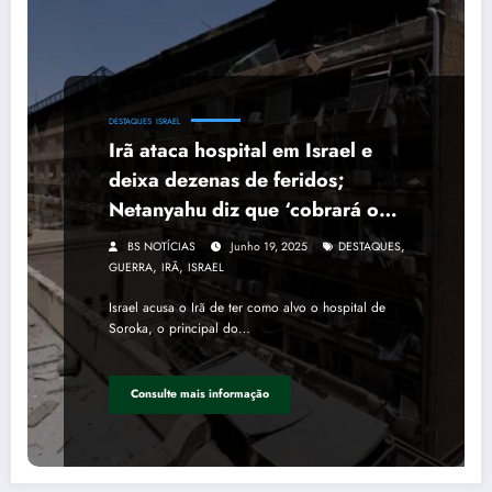
DESTAQUES
ISRAEL
Irã ataca hospital em Israel e
deixa dezenas de feridos;
Netanyahu diz que ‘cobrará o
preço’ de Teerã
,
BS NOTÍCIAS
Junho 19, 2025
DESTAQUES
,
,
GUERRA
IRÃ
ISRAEL
Israel acusa o Irã de ter como alvo o hospital de
Soroka, o principal do…
Consulte mais informação