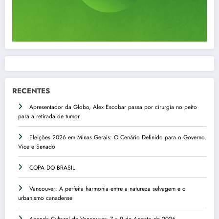
RECENTES
Apresentador da Globo, Alex Escobar passa por cirurgia no peito
para a retirada de tumor
Eleições 2026 em Minas Gerais: O Cenário Definido para o Governo,
Vice e Senado
COPA DO BRASIL
Vancouver: A perfeita harmonia entre a natureza selvagem e o
urbanismo canadense
Agenda Cultural de Vancouver: 7 a 9 de Agosto de 2026