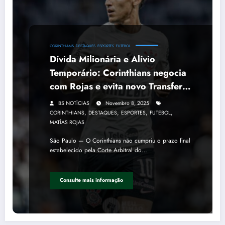
CORINTHIANS
DESTAQUES
ESPORTES
FUTEBOL
Dívida Milionária e Alívio
Temporário: Corinthians negocia
com Rojas e evita novo Transfer
Ban
BS NOTÍCIAS
Novembro 8, 2025
,
,
,
,
CORINTHIANS
DESTAQUES
ESPORTES
FUTEBOL
MATÍAS ROJAS
São Paulo — O Corinthians não cumpriu o prazo final
estabelecido pela Corte Arbitral do…
Consulte mais informação