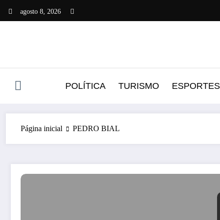
Pular
agosto 8, 2026
para
o
conteúdo
POLÍTICA
TURISMO
ESPORTES
Página inicial
PEDRO BIAL