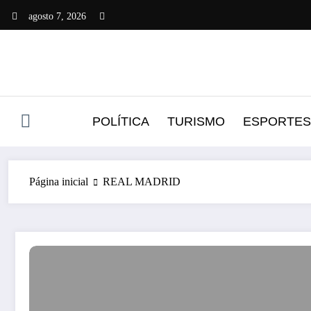
Pular
agosto 7, 2026
para
o
conteúdo
POLÍTICA
TURISMO
ESPORTES
Página inicial
REAL MADRID