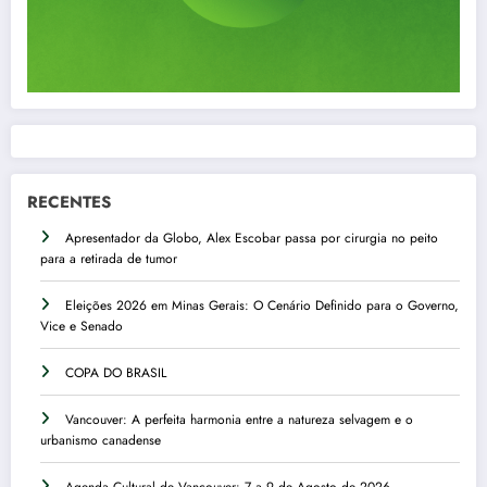
RECENTES
Apresentador da Globo, Alex Escobar passa por cirurgia no peito
para a retirada de tumor
Eleições 2026 em Minas Gerais: O Cenário Definido para o Governo,
Vice e Senado
COPA DO BRASIL
Vancouver: A perfeita harmonia entre a natureza selvagem e o
urbanismo canadense
Agenda Cultural de Vancouver: 7 a 9 de Agosto de 2026