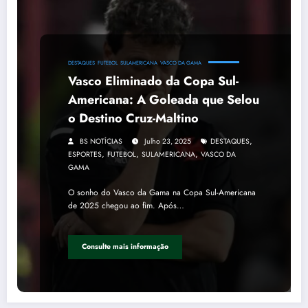
DESTAQUES
FUTEBOL
SULAMERICANA
VASCO DA GAMA
Vasco Eliminado da Copa Sul-
Americana: A Goleada que Selou
o Destino Cruz-Maltino
,
BS NOTÍCIAS
Julho 23, 2025
DESTAQUES
,
,
,
ESPORTES
FUTEBOL
SULAMERICANA
VASCO DA
GAMA
O sonho do Vasco da Gama na Copa Sul-Americana
de 2025 chegou ao fim. Após…
Consulte mais informação