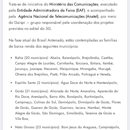
Trata-se de iniciativa do
Ministério das Comunicações
, executado
pela
Entidade Administradora da Faixa (EAF)
, e acompanhado
pela
Agência Nacional de Telecomunicações (Anatel)
, por meio
do Gaispi – grupo responsável pela coordenação dos projetos
previstos no edital do 5G.
Na fase atual do Brasil Antenado, estão contempladas as famílias
de baixa renda dos seguintes municípios:
Bahia (20 municípios): Abaíra, Baianópolis, Brejolândia, Caatiba,
Campo Alegre de Lourdes, Carinhanha, Ibicoara, Ibitiara, Itambé,
Jucuruçu, Jussiape, Macarani, Maiquinique, Mirangaba, Mucugê,
Oliveira dos Brejinhos, Piatã, Pilão Arcado, Potiraguá e Vereda;
Espírito Santo (2 municípios): Água Doce do Norte e Mantenópolis;
Goiás (21 municípios): Alvorada do Norte, Amaralina, Aparecida do
Rio Doce, Arenópolis, Barro Alto, Bonópolis, Buritinópolis,
Campinaçu, Colinas do Sul, Davinópolis, Divinópolis de Goiás, Flores
de Goiás, Guarani de Goiás, Guarinos, Iaciara, Mambaí, Monte
Alegre de Goiás, São Domingos, Simolândia, Teresina de Goiás e
Vila Boa;
Mato Grosso (23 municípios): Bom Jesus do Araguaia, Campinápolis,