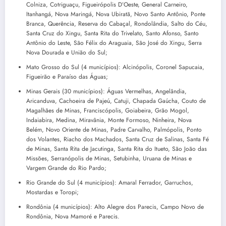
Colniza, Cotriguaçu, Figueirópolis D’Oeste, General Carneiro,
Itanhangá, Nova Maringá, Nova Ubiratã, Novo Santo Antônio, Ponte
Branca, Querência, Reserva do Cabaçal, Rondolândia, Salto do Céu,
Santa Cruz do Xingu, Santa Rita do Trivelato, Santo Afonso, Santo
Antônio do Leste, São Félix do Araguaia, São José do Xingu, Serra
Nova Dourada e União do Sul;
Mato Grosso do Sul (4 municípios): Alcinópolis, Coronel Sapucaia,
Figueirão e Paraíso das Águas;
Minas Gerais (30 municípios): Águas Vermelhas, Angelândia,
Aricanduva, Cachoeira de Pajeú, Catuji, Chapada Gaúcha, Couto de
Magalhães de Minas, Franciscópolis, Goiabeira, Grão Mogol,
Indaiabira, Medina, Miravânia, Monte Formoso, Ninheira, Nova
Belém, Novo Oriente de Minas, Padre Carvalho, Palmópolis, Ponto
dos Volantes, Riacho dos Machados, Santa Cruz de Salinas, Santa Fé
de Minas, Santa Rita de Jacutinga, Santa Rita do Itueto, São João das
Missões, Serranópolis de Minas, Setubinha, Uruana de Minas e
Vargem Grande do Rio Pardo;
Rio Grande do Sul (4 municípios): Amaral Ferrador, Garruchos,
Mostardas e Toropi;
Rondônia (4 municípios): Alto Alegre dos Parecis, Campo Novo de
Rondônia, Nova Mamoré e Parecis.