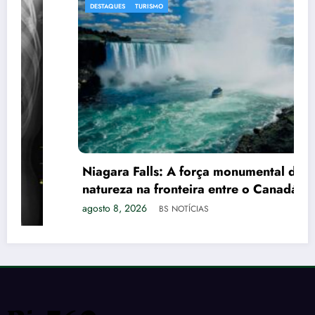
DESTAQUES
TURISMO
Niagara Falls: A força monumental da
natureza na fronteira entre o Canadá e os
EUA
agosto 8, 2026
BS NOTÍCIAS