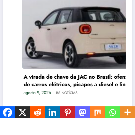
A virada de chave da JAC no Brasil: ofensiva
de carros elétricos, picapes a diesel e linha
de caminhões
agosto 9, 2026
BS NOTÍCIAS