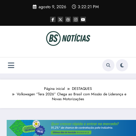
Pular
agosto 9, 2026
3:22:21 PM
para
o
conteúdo
Página inicial
DESTAQUES
Volkswagen “Tera 2026” Chega ao Brasil com Missão de Liderança e
Novas Motorizações