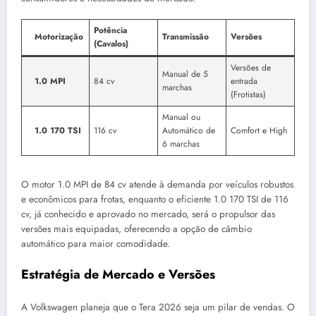
Potência
Motorização
Transmissão
Versões
(Cavalos)
Versões de
Manual de 5
1.0 MPI
84 cv
entrada
marchas
(Frotistas)
Manual ou
1.0 170 TSI
116 cv
Automático de
Comfort e High
6 marchas
O motor 1.0 MPI de 84 cv atende à demanda por veículos robustos
e econômicos para frotas, enquanto o eficiente 1.0 170 TSI de 116
cv, já conhecido e aprovado no mercado, será o propulsor das
versões mais equipadas, oferecendo a opção de câmbio
automático para maior comodidade.
Estratégia de Mercado e Versões
A Volkswagen planeja que o Tera 2026 seja um pilar de vendas. O