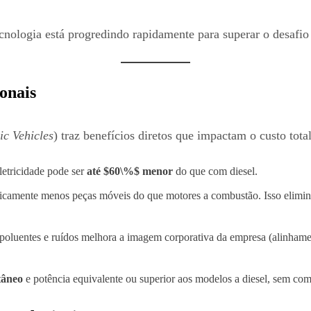
ecnologia está progredindo rapidamente para superar o desafio
onais
ic Vehicles
) traz benefícios diretos que impactam o custo tota
etricidade pode ser
até $60\%$ menor
do que com diesel.
camente menos peças móveis do que motores a combustão. Isso elimina a
 poluentes e ruídos melhora a imagem corporativa da empresa (alinham
tâneo
e potência equivalente ou superior aos modelos a diesel, sem co