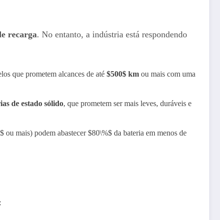
e recarga
. No entanto, a indústria está respondendo
los que prometem alcances de até
$500$ km
ou mais com uma
ias de estado sólido
, que prometem ser mais leves, duráveis e
kW}$ ou mais) podem abastecer $80\%$ da bateria em menos de
: