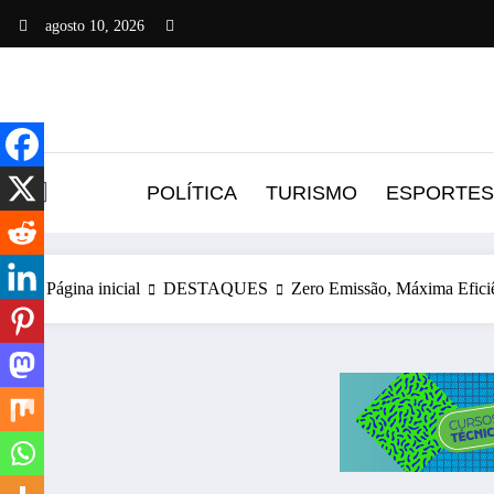
Pular
agosto 10, 2026
para
o
conteúdo
POLÍTICA
TURISMO
ESPORTES
Página inicial
DESTAQUES
Zero Emissão, Máxima Eficiê