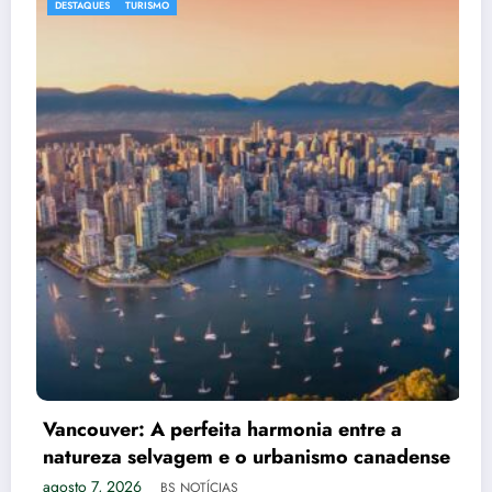
DESTAQUES
ENTRETENIMEN
rfeita harmonia entre a
Agenda Cultural 
em e o urbanismo canadense
Agosto de 2026
agosto 7, 2026
OTÍCIAS
BS NOT