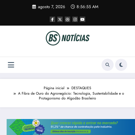
Pular
agosto 7, 2026
8:56:56 AM
para
o
conteúdo
Página inicial
DESTAQUES
A Fibra de Ouro do Agronegócio: Tecnologia, Sustentabilidade e o
Protagonismo do Algodão Brasileiro