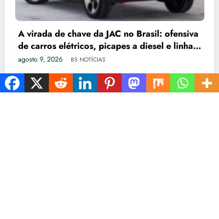
sil: ofensiva
iesel e linha
ESTADOS
INÍCIO
TURISMO
POLÍTCA
ESPORTES
AGRO
SAÚDE
PETS
ENTRETENIMENTO
NewsBlogger - Magazine & Blog
WordPress
Tema 2026 | Powered By
SpiceThemes