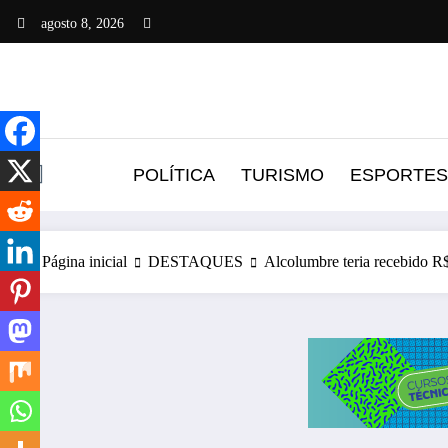
Pular
agosto 8, 2026
para
o
conteúdo
POLÍTICA
TURISMO
ESPORTES
Página inicial
DESTAQUES
Alcolumbre teria recebido R$