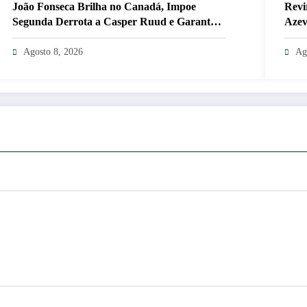
João Fonseca Brilha no Canadá, Impoe
Revi
Segunda Derrota a Casper Ruud e Garante
Azev
Vaga nas Oitavas em Montreal CNN Brasil
de M
Agosto 8, 2026
Ag