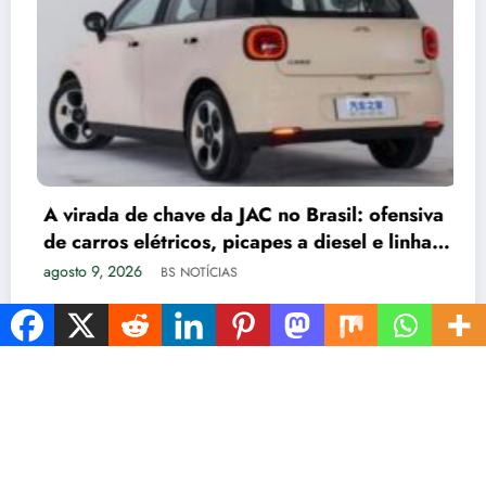
ESTADOS
INÍCIO
TURISMO
POLÍTCA
ESPORTES
AGRO
SAÚDE
PETS
ENTRETENIMENTO
NewsBlogger - Magazine & Blog
WordPress
Tema 2026 | Powered By
SpiceThemes
l: ofensiva
el e linha