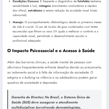
Condições Comuns:
É frequente o diagnóstico de
fotofobia
(extrema
sensibilidade à luz),
nistagmo
(movimentos involuntários e rápidos
dos olhos),
estrabismo
e severa redução da acuidade visual (visão
subnormal).
Manejo:
O acompanhamento oftalmológico desde os primeiros meses
de vida é crucial. O uso de óculos de grau combinados com lentes
escurecidas que filtram os raios UV ajuda a melhorar o conforto e a
capacidade visual, permitindo o desenvolvimento escolar e
profissional adequado.
O Impacto Psicossocial e o Acesso à Saúde
Além das barreiras clínicas, a saúde mental de pessoas com
albinismo frequentemente enfrenta desafios devido ao preconceito,
ao isolamento social e à falta de informação da sociedade. O
estigma e o
bullying
na infância e na adolescência podem gerar
quadros de ansiedade e depressão.
Garantia de Direitos:
No Brasil, o Sistema Único de
Saúde (SUS) deve assegurar o atendimento
multidisciplinar (envolvendo dermatologistas,