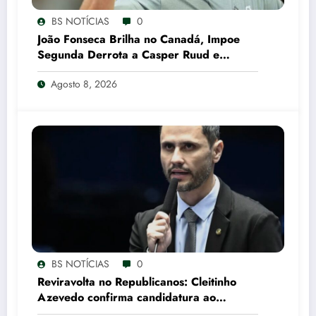
BS NOTÍCIAS
0
João Fonseca Brilha no Canadá, Impoe
Segunda Derrota a Casper Ruud e
Garante Vaga nas Oitavas em Montreal
Agosto 8, 2026
CNN Brasil
BS NOTÍCIAS
0
Reviravolta no Republicanos: Cleitinho
Azevedo confirma candidatura ao
Governo de Minas Gerais