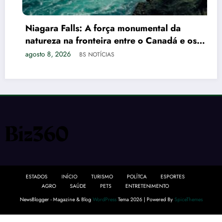
Niagara Falls: A força monumental da
natureza na fronteira entre o Canadá e os
EUA
agosto 8, 2026
BS NOTÍCIAS
ESTADOS
INÍCIO
TURISMO
POLÍTCA
ESPORTES
AGRO
SAÚDE
PETS
ENTRETENIMENTO
NewsBlogger - Magazine & Blog
WordPress
Tema 2026 | Powered By
SpiceThemes