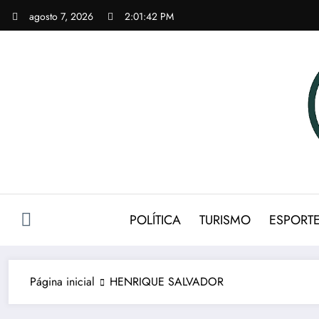
Pular
agosto 7, 2026
2:01:43 PM
para
o
conteúdo
POLÍTICA
TURISMO
ESPORT
Página inicial
HENRIQUE SALVADOR