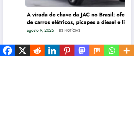
A virada de chave da JAC no Brasil: ofensiva
de carros elétricos, picapes a diesel e linha
de caminhões
agosto 9, 2026
BS NOTÍCIAS
ESTADOS
INÍCIO
TURISMO
POLÍTCA
ESPORTES
AGRO
SAÚDE
PETS
ENTRETENIMENTO
NewsBlogger - Magazine & Blog
WordPress
Tema 2026 | Powered By
SpiceThemes