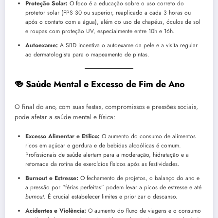
Proteção Solar:
O foco é a educação sobre o uso correto do
protetor solar (FPS 30 ou superior, reaplicado a cada 3 horas ou
após o contato com a água), além do uso de chapéus, óculos de sol
e roupas com proteção UV, especialmente entre 10h e 16h.
Autoexame:
A SBD incentiva o autoexame da pele e a visita regular
ao dermatologista para o mapeamento de pintas.
🍻 Saúde Mental e Excesso de Fim de Ano
O final do ano, com suas festas, compromissos e pressões sociais,
pode afetar a saúde mental e física:
Excesso Alimentar e Etílico:
O aumento do consumo de alimentos
ricos em açúcar e gordura e de bebidas alcoólicas é comum.
Profissionais de saúde alertam para a moderação, hidratação e a
retomada da rotina de exercícios físicos após as festividades.
Burnout e Estresse:
O fechamento de projetos, o balanço do ano e
a pressão por “férias perfeitas” podem levar a picos de estresse e até
burnout
. É crucial estabelecer limites e priorizar o descanso.
Acidentes e Violência:
O aumento do fluxo de viagens e o consumo