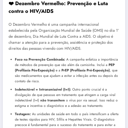
❤️ Dezembro Vermelho: Prevenção e Luta
contra o HIV/AIDS
O Dezembro Vermelho é uma campanha internacional
estabelecida pela Organização Mundial de Saúde (OMS) no dia 1º
de dezembro, Dia Mundial de Luta Contra a AIDS. O objetivo é
chamar a atenção para a prevenção, assistência e proteção dos
direitos das pessoas vivendo com HIV/AIDS.
Foco na Prevenção Combinada:
A campanha enfatiza a importância
de métodos de prevenção que vão além da camisinha. Inclui a
PEP
(Profilaxia Pós-Exposição)
e a
PrEP (Profilaxia Pré-Exposição)
, que
são medicamentos que ajudam a evitar a infecção antes ou depois do
contato de risco.
Indetectável = Intransmissível (I=I):
Outro ponto crucial é a
divulgação de que pessoas em tratamento que atingem a carga viral
indetectável (I=I)
não transmitem
o vírus por via sexual. Isso reduz o
estigma e incentiva o diagnóstico e a adesão ao tratamento.
Testagem:
As unidades de saúde em todo o país intensificam a oferta
de testes rápidos para HIV, Sífilis e Hepatites Virais. O diagnóstico
precoce é fundamental para o sucesso do tratamento e para evitar a