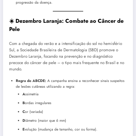
progressão da doença.
☀️ Dezembro Laranja: Combate ao Câncer de
Pele
Com a chegada do verão e a intensificação do sol no hemisfério
Sul, a Sociedade Brasileira de Dermatologia (SBD) promove o
Dezembro Laranja, focando na prevenção e no diagnóstico
precoce do câncer de pele – o tipo mais frequente no Brasil e no
mundo.
Regra do ABCDE:
A campanha ensina a reconhecer sinais suspeitos
de lesões cutâneas utilizando a regra:
A
ssimetria
B
ordas irregulares
C
or (variada)
D
iâmetro (maior que 6 mm)
E
volução (mudança de tamanho, cor ou forma).