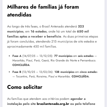
Milhares de famílias já foram
atendidas
Ao longo de três fases, o Brasil Antenado atenderá
323
municípios
, em
16 estados
, onde há um total de
650 mil
famílias
aptas a receber o benefício
. As duas primeiras etapas
já foram concluídas, atendendo 215 municípios de oito estados e
aproximadamente 450 mil famílias.
Fase A
(14/07/25 – 13/12/25):
77 municípios
em
seis estados
—
Maranhão, Piauí, Pará, Ceará, Rio Grande do Norte e Pernambuco.
CONCLUÍDA
.
Fase B
(13/10/25 – 13/03/26):
138 municípios
em
cinco estado
s
— Tocantins, Pará, Roraima, Piauí e Maranhão.
CONCLUÍDA
.
Como solicitar
As famílias que atendem aos critérios podem
agendar a
instalação pelo site
brasilantenado.org.br
ou pelo telefone