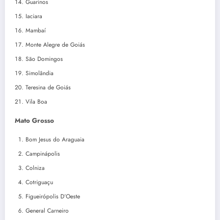
Guarinos
Iaciara
Mambaí
Monte Alegre de Goiás
São Domingos
Simolândia
Teresina de Goiás
Vila Boa
Mato Grosso
Bom Jesus do Araguaia
Campinápolis
Colniza
Cotriguaçu
Figueirópolis D’Oeste
General Carneiro