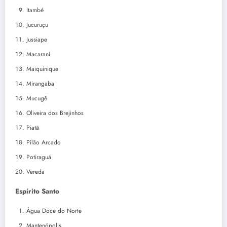
Itambé
Jucuruçu
Jussiape
Macarani
Maiquinique
Mirangaba
Mucugê
Oliveira dos Brejinhos
Piatã
Pilão Arcado
Potiraguá
Vereda
Espírito Santo
Água Doce do Norte
Mantenópolis