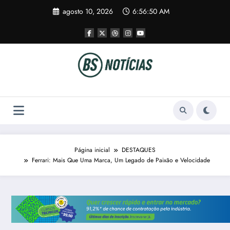
Pular
agosto 10, 2026
6:56:50 AM
para
o
conteúdo
Página inicial
DESTAQUES
Ferrari: Mais Que Uma Marca, Um Legado de Paixão e Velocidade