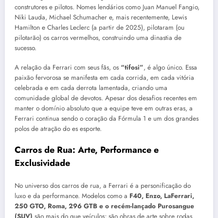
construtores e pilotos. Nomes lendários como Juan Manuel Fangio,
Niki Lauda, Michael Schumacher e, mais recentemente, Lewis
Hamilton e Charles Leclerc (a partir de 2025), pilotaram (ou
pilotarão) os carros vermelhos, construindo uma dinastia de
sucesso.
A relação da Ferrari com seus fãs, os
“tifosi”
, é algo único. Essa
paixão fervorosa se manifesta em cada corrida, em cada vitória
celebrada e em cada derrota lamentada, criando uma
comunidade global de devotos. Apesar dos desafios recentes em
manter o domínio absoluto que a equipe teve em outras eras, a
Ferrari continua sendo o coração da Fórmula 1 e um dos grandes
polos de atração do es esporte.
Carros de Rua: Arte, Performance e
Exclusividade
No universo dos carros de rua, a Ferrari é a personificação do
luxo e da performance. Modelos como a
F40, Enzo, LaFerrari,
250 GTO, Roma, 296 GTB e o recém-lançado Purosangue
(SUV)
são mais do que veículos; são obras de arte sobre rodas.