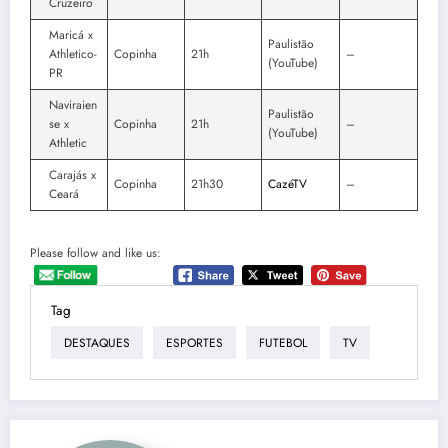
Cruzeiro
Maricá x
Paulistão
Athletico-
Copinha
21h
–
(YouTube)
PR
Naviraien
Paulistão
se x
Copinha
21h
–
(YouTube)
Athletic
Carajás x
Copinha
21h30
CazéTV
–
Ceará
Please follow and like us:
Tag
DESTAQUES
ESPORTES
FUTEBOL
TV