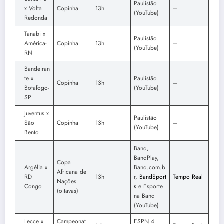
Paulistão
x Volta
Copinha
13h
–
(YouTube)
Redonda
Tanabi x
Paulistão
América-
Copinha
13h
–
(YouTube)
RN
Bandeiran
te x
Paulistão
Copinha
13h
–
Botafogo-
(YouTube)
SP
Juventus x
Paulistão
São
Copinha
13h
–
(YouTube)
Bento
Band,
BandPlay,
Copa
Argélia x
Band.com.b
Africana de
RD
13h
r,
BandSport
Tempo Real
Nações
Congo
s
e Esporte
(oitavas)
na Band
(YouTube)
Lecce x
Campeonat
ESPN 4