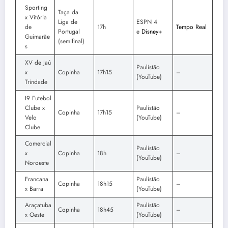
Sporting
Taça da
x Vitória
Liga de
ESPN 4
de
17h
Tempo Real
Portugal
e
Disney+
Guimarãe
(semifinal)
s
XV de Jaú
Paulistão
x
Copinha
17h15
–
(YouTube)
Trindade
I9 Futebol
Clube x
Paulistão
Copinha
17h15
–
Velo
(YouTube)
Clube
Comercial
Paulistão
x
Copinha
18h
–
(YouTube)
Noroeste
Francana
Paulistão
Copinha
18h15
–
x Barra
(YouTube)
Araçatuba
Paulistão
Copinha
18h45
–
x Oeste
(YouTube)