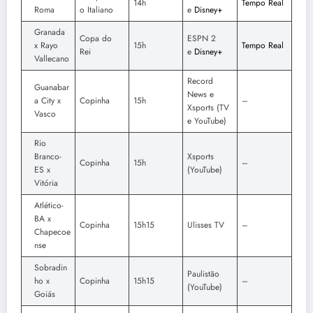
14h
Tempo Real
Roma
o Italiano
e
Disney+
Granada
Copa do
ESPN 2
x Rayo
15h
Tempo Real
Rei
e
Disney+
Vallecano
Record
Guanabar
News e
a City x
Copinha
15h
–
Xsports (TV
Vasco
e YouTube)
Rio
Branco-
Xsports
Copinha
15h
–
ES x
(YouTube)
Vitória
Atlético-
BA x
Copinha
15h15
Ulisses TV
–
Chapecoe
nse
Sobradin
Paulistão
ho x
Copinha
15h15
–
(YouTube)
Goiás