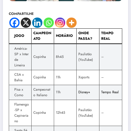
COMPARTILHE
CAMPEON
ONDE
TEMPO
JOGO
HORÁRIO
ATO
PASSA?
REAL
América-
SP x Inter
Paulistão
Copinha
8h45
–
de
(YouTube)
Limeira
CSA x
Copinha
11h
Xsports
–
Bahia
Pisa x
Campeonat
11h
Disney+
Tempo Real
Como
o Italiano
Flamengo
-SP x
Paulistão
Copinha
12h45
–
Capivaria
(YouTube)
no
Santa Fé