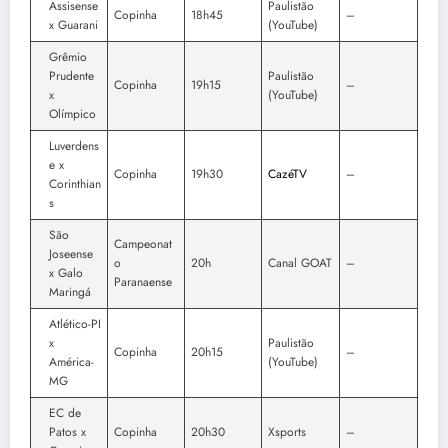
Assisense
Paulistão
Copinha
18h45
–
x Guarani
(YouTube)
Grêmio
Prudente
Paulistão
Copinha
19h15
–
x
(YouTube)
Olímpico
Luverdens
e x
Copinha
19h30
CazéTV
–
Corinthian
s
São
Campeonat
Joseense
o
20h
Canal GOAT
–
x Galo
Paranaense
Maringá
Atlético-PI
x
Paulistão
Copinha
20h15
–
América-
(YouTube)
MG
EC de
Patos x
Copinha
20h30
Xsports
–