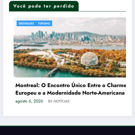
Você pode ter perdido
AQUES
TURISMO
DESTAQ
real: O Encontro Único Entre o Charme
Agend
peu e a Modernidade Norte-Americana
Agos
o 6, 2026
agosto 
BS NOTÍCIAS