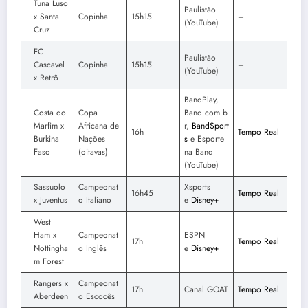
Tuna Luso
Paulistão
x Santa
Copinha
15h15
–
(YouTube)
Cruz
FC
Paulistão
Cascavel
Copinha
15h15
–
(YouTube)
x Retrô
BandPlay,
Costa do
Copa
Band.com.b
Marfim x
Africana de
r,
BandSport
16h
Tempo Real
Burkina
Nações
s
e Esporte
Faso
(oitavas)
na Band
(YouTube)
Sassuolo
Campeonat
Xsports
16h45
Tempo Real
x Juventus
o Italiano
e
Disney+
West
Ham x
Campeonat
ESPN
17h
Tempo Real
Nottingha
o Inglês
e
Disney+
m Forest
Rangers x
Campeonat
17h
Canal GOAT
Tempo Real
Aberdeen
o Escocês