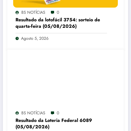
BS NOTÍCIAS
0
Resultado da lotofácil 3754: sorteio de
quarta-feira (05/08/2026)
Agosto 5, 2026
BS NOTÍCIAS
0
Resultado da Loteria Federal 6089
(05/08/2026)