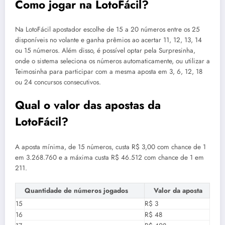
Como jogar na LotoFácil?
Na LotoFácil apostador escolhe de 15 a 20 números entre os 25
disponíveis no volante e ganha prêmios ao acertar 11, 12, 13, 14
ou 15 números. Além disso, é possível optar pela Surpresinha,
onde o sistema seleciona os números automaticamente, ou utilizar a
Teimosinha para participar com a mesma aposta em 3, 6, 12, 18
ou 24 concursos consecutivos.
Qual o valor das apostas da
LotoFácil?
A aposta mínima, de 15 números, custa R$ 3,00 com chance de 1
em 3.268.760 e a máxima custa R$ 46.512 com chance de 1 em
211.
Quantidade de números jogados
Valor da aposta
15
R$ 3
16
R$ 48