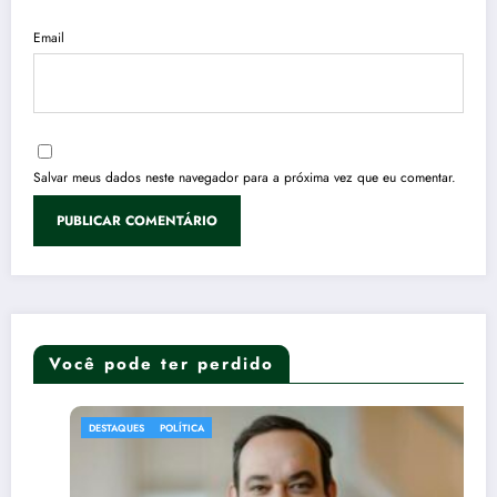
Email
Salvar meus dados neste navegador para a próxima vez que eu comentar.
Você pode ter perdido
DESTAQUES
POLÍTICA