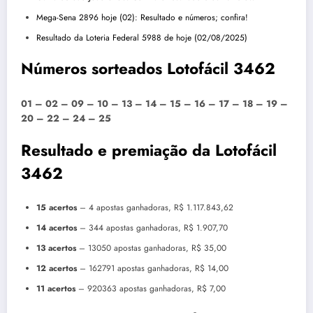
Mega-Sena 2896 hoje (02): Resultado e números; confira!
Resultado da Loteria Federal 5988 de hoje (02/08/2025)
Números sorteados Lotofácil 3462
01 – 02 – 09 – 10 – 13 – 14 – 15 – 16 – 17 – 18 – 19 –
20 – 22 – 24 – 25
Resultado e premiação da Lotofácil
3462
15 acertos
– 4 apostas ganhadoras, R$ 1.117.843,62
14 acertos
– 344 apostas ganhadoras, R$ 1.907,70
13 acertos
– 13050 apostas ganhadoras, R$ 35,00
12 acertos
– 162791 apostas ganhadoras, R$ 14,00
11 acertos
– 920363 apostas ganhadoras, R$ 7,00