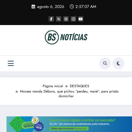
Pular
agosto 6, 2026
2:57:08 AM
para
o
conteúdo
Página inicial
DESTAQUES
Moraes manda Débora, que pichou “perdeu, mané”, para prisão
domiciliar