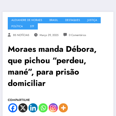
ALEXANDRE DE MORAES
BRASIL
DESTAQUES
JUSTIÇA
POLÍTICA
STF
BS NOTÍCIAS
Março 29, 2025
0 Comentários
Moraes manda Débora,
que pichou “perdeu,
mané”, para prisão
domiciliar
COMPARTILHE