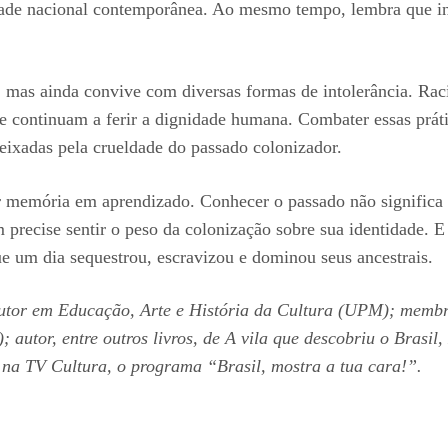
dade nacional contemporânea. Ao mesmo tempo, lembra que in
mas ainda convive com diversas formas de intolerância. Rac
sse continuam a ferir a dignidade humana. Combater essas prát
deixadas pela crueldade do passado colonizador.
r memória em aprendizado. Conhecer o passado não significa 
m precise sentir o peso da colonização sobre sua identidade.
ue um dia sequestrou, escravizou e dominou seus ancestrais.
 é doutor em Educação, Arte e História da Cultura (UPM); me
; autor, entre outros livros, de A vila que descobriu o Brasi
 na TV Cultura, o programa “Brasil, mostra a tua cara!”.