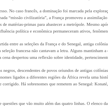
esso. No caso francês, a dominação foi marcada pela exploraç
amada “missão civilizatória”, a França promoveu a assimilação
tes de matérias-primas para abastecer a metrópole. Mesmo apó
fluência política e econômica permaneceram ativos, fenôme
artida entre as seleções da França e do Senegal, antiga colôn
 seleção francesa não cantavam a letra. Alguns mantinham a c
a cena despertou uma reflexão sobre identidade, pertenciment
as negros, descendentes de povos oriundos de antigas colônias
nomes ligados a diferentes regiões da África revela uma histó
e corrigido. Há sobrenomes que remetem ao Senegal: Konaté
 questões que vão muito além das quatro linhas. O elenco da