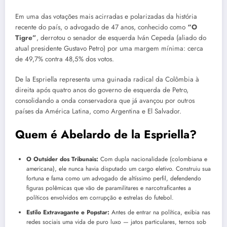
Em uma das votações mais acirradas e polarizadas da história
recente do país, o advogado de 47 anos, conhecido como
“O
Tigre”
, derrotou o senador de esquerda Iván Cepeda (aliado do
atual presidente Gustavo Petro) por uma margem mínima: cerca
de 49,7% contra 48,5% dos votos.
De la Espriella representa uma guinada radical da Colômbia à
direita após quatro anos do governo de esquerda de Petro,
consolidando a onda conservadora que já avançou por outros
países da América Latina, como Argentina e El Salvador.
Quem é Abelardo de la Espriella?
O Outsider dos Tribunais:
Com dupla nacionalidade (colombiana e
americana), ele nunca havia disputado um cargo eletivo. Construiu sua
fortuna e fama como um advogado de altíssimo perfil, defendendo
figuras polêmicas que vão de paramilitares e narcotraficantes a
políticos envolvidos em corrupção e estrelas do futebol.
Estilo Extravagante e Popstar:
Antes de entrar na política, exibia nas
redes sociais uma vida de puro luxo — jatos particulares, ternos sob