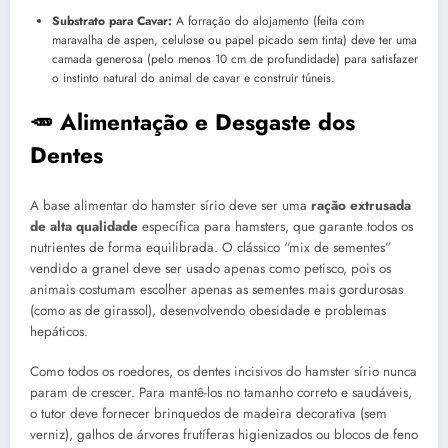
Substrato para Cavar:
A forração do alojamento (feita com
maravalha de aspen, celulose ou papel picado sem tinta) deve ter uma
camada generosa (pelo menos 10 cm de profundidade) para satisfazer
o instinto natural do animal de cavar e construir túneis.
🥕 Alimentação e Desgaste dos
Dentes
A base alimentar do hamster sírio deve ser uma
ração extrusada
de alta qualidade
específica para hamsters, que garante todos os
nutrientes de forma equilibrada. O clássico “mix de sementes”
vendido a granel deve ser usado apenas como petisco, pois os
animais costumam escolher apenas as sementes mais gordurosas
(como as de girassol), desenvolvendo obesidade e problemas
hepáticos.
Como todos os roedores, os dentes incisivos do hamster sírio nunca
param de crescer. Para mantê-los no tamanho correto e saudáveis,
o tutor deve fornecer brinquedos de madeira decorativa (sem
verniz), galhos de árvores frutíferas higienizados ou blocos de feno