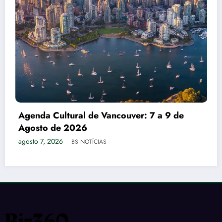
Guia do Manejo do Javali: Desa
Controle e Particularidades Rac
agosto 7, 2026
BS NOTÍCIAS
: 7 a 9 de
ESTADOS
INÍCIO
TURISMO
POLÍTCA
ESPORTES
AGRO
SAÚDE
PETS
ENTRETENIMENTO