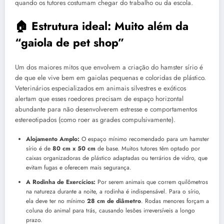
quando os tutores costumam chegar do trabalho ou da escola.
🏠 Estrutura ideal: Muito além da
“gaiola de pet shop”
Um dos maiores mitos que envolvem a criação do hamster sírio é
de que ele vive bem em gaiolas pequenas e coloridas de plástico.
Veterinários especializados em animais silvestres e exóticos
alertam que esses roedores precisam de espaço horizontal
abundante para não desenvolverem estresse e comportamentos
estereotipados (como roer as grades compulsivamente).
Alojamento Amplo:
O espaço mínimo recomendado para um hamster
sírio é de
80 cm x 50 cm
de base. Muitos tutores têm optado por
caixas organizadoras de plástico adaptadas ou terrários de vidro, que
evitam fugas e oferecem mais segurança.
A Rodinha de Exercícios:
Por serem animais que correm quilômetros
na natureza durante a noite, a rodinha é indispensável. Para o sírio,
ela deve ter no mínimo
28 cm de diâmetro
. Rodas menores forçam a
coluna do animal para trás, causando lesões irreversíveis a longo
prazo.