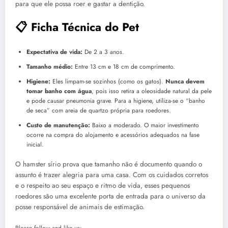
para que ele possa roer e gastar a dentição.
📋 Ficha Técnica do Pet
Expectativa de vida:
De 2 a 3 anos.
Tamanho médio:
Entre 13 cm e 18 cm de comprimento.
Higiene:
Eles limpam-se sozinhos (como os gatos).
Nunca devem
tomar banho com água
, pois isso retira a oleosidade natural da pele
e pode causar pneumonia grave. Para a higiene, utiliza-se o “banho
de seca” com areia de quartzo própria para roedores.
Custo de manutenção:
Baixo a moderado. O maior investimento
ocorre na compra do alojamento e acessórios adequados na fase
inicial.
O hamster sírio prova que tamanho não é documento quando o
assunto é trazer alegria para uma casa. Com os cuidados corretos
e o respeito ao seu espaço e ritmo de vida, esses pequenos
roedores são uma excelente porta de entrada para o universo da
posse responsável de animais de estimação.
Please follow and like us: