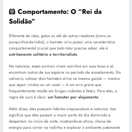
🐹 Comportamento: O “Rei da
Solidão”
Diferente de cães, gatos ou até de outros roedores (como os
porquinhos-da-índia), o hamster sírio possui uma característica
comportamental crucial que todo tutor precisa saber: ele é
estritamente solitário e territorialista
.
Na natureza, esses animais vivem sozinhos em suas tocas e só
encontram outros de sua espécie no período de acasalamento. Em
cativeiro, colocar dois hamsters sírios na mesma gaiola — mesmo
que sejam irmãos ou um casal — é um erro grave que
frequentemente resulta em brigas violentas e fatais. Para eles, a
regra de ouro é clara:
um hamster por alojamento
.
Além disso, eles possuem hábitos crepusculares e noturnos. Isso
significa que eles passam a maior parte do dia dormindo e
despertam no início da noite, mostrando-se ativos, cheios de
energia para correr na rodinha e explorar o ambiente justamente