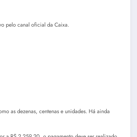
 pelo canal oficial da Caixa.
omo as dezenas, centenas e unidades. Há ainda
or a ​R$ 2.259,20, o pagamento deve ser realizado