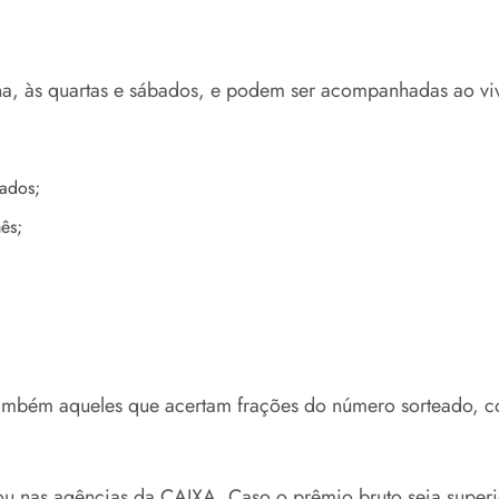
a, às quartas e sábados, e podem ser acompanhadas ao vivo
bados;
ês;
 também aqueles que acertam frações do número sorteado, c
u nas agências da CAIXA. Caso o prêmio bruto seja superi