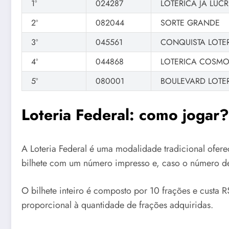
1º
024287
LOTERICA JA LUCR
2º
082044
SORTE GRANDE
3º
045561
CONQUISTA LOTER
4º
044868
LOTERICA COSMO
5º
080001
BOULEVARD LOTE
Loteria Federal: como jogar?
A Loteria Federal é uma modalidade tradicional ofer
bilhete com um número impresso e, caso o número de 
O bilhete inteiro é composto por 10 frações e cust
proporcional à quantidade de frações adquiridas.