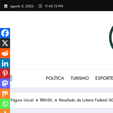
Pular
agosto 5, 2026
11:45:14 PM
para
o
conteúdo
POLÍTICA
TURISMO
ESPORT
Página inicial
BRASIL
Resultado da Loteria Federal 6