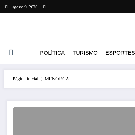
Pular
agosto 9, 2026
para
o
conteúdo
POLÍTICA
TURISMO
ESPORTES
Página inicial
MENORCA