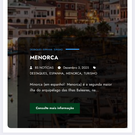
DESTAQUES
ESPANHA
TURISMO
MENORCA
BS NOTÍCIAS
Dezembro 3, 2025
,
,
,
DESTAQUES
ESPANHA
MENORCA
TURISMO
Minorca (em espanhol: Menorca) é a segunda maior
ilha do arquipélago das Ilhas Baleares, na…
Consulte mais informação