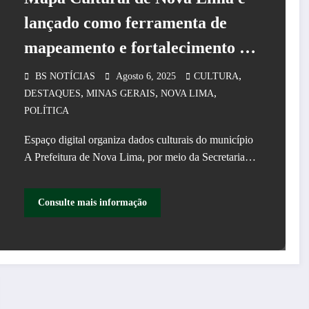
lançado como ferramenta de
mapeamento e fortalecimento da
política cultural do município
,
BS NOTÍCIAS
Agosto 6, 2025
CULTURA
,
,
,
DESTAQUES
MINAS GERAIS
NOVA LIMA
POLÍTICA
Espaço digital organiza dados culturais do município
A Prefeitura de Nova Lima, por meio da Secretaria…
Consulte mais informação