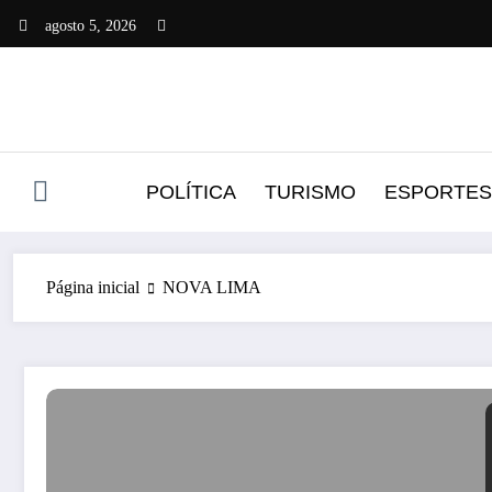
Pular
agosto 5, 2026
para
o
conteúdo
POLÍTICA
TURISMO
ESPORTES
Página inicial
NOVA LIMA