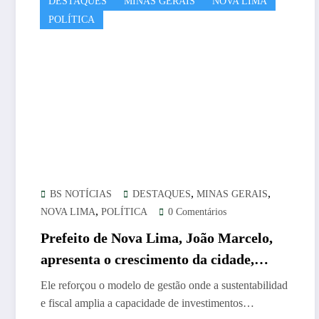
DESTAQUES
MINAS GERAIS
NOVA LIMA
POLÍTICA
,
,
BS NOTÍCIAS
DESTAQUES
MINAS GERAIS
,
NOVA LIMA
POLÍTICA
0 Comentários
Prefeito de Nova Lima, João Marcelo,
apresenta o crescimento da cidade,
durante a 14ª edição do Conexão
Ele reforçou o modelo de gestão onde a sustentabilidad
Empresarial
e fiscal amplia a capacidade de investimentos…