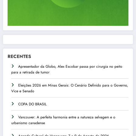
RECENTES
Apresentador da Globo, Alex Escobar passa por cirurgia no peito
para a retirada de tumor
Eleições 2026 em Minas Gerais: O Cenário Definido para o Governo,
Vice e Senado
COPA DO BRASIL
Vancouver: A perfeita harmonia entre a natureza selvagem e o
urbanismo canadense
Agenda Cultural de Vancouver: 7 a 9 de Agosto de 2026