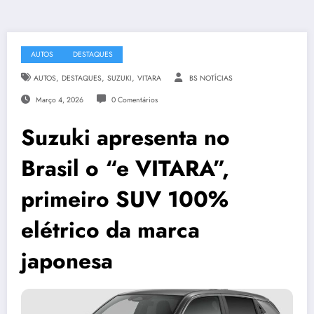
AUTOS
DESTAQUES
,
,
,
AUTOS
DESTAQUES
SUZUKI
VITARA
BS NOTÍCIAS
Março 4, 2026
0 Comentários
Suzuki apresenta no
Brasil o “e VITARA”,
primeiro SUV 100%
elétrico da marca
japonesa