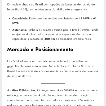
O modelo chega ao Brasil com opções de baterias de fosfato de
ferro-lítio (LFP), conhecidas pela durabilidade e segurança:
Capacidade:
Estão previstas versões com baterias de
49 kWh
e
61
kWh
.
Autonomia:
Embora os números oficiais para o Brasil (Inmetro) ainda
estejam sendo finalizados, a expectativa é que a versão de maior
capacidade ultrapasse os
400 km
de autonomia em ciclo misto.
Mercado e Posicionamento
O e VITARA entra em um tabuleiro onde terá que enfrentar
gigantes chineses e europeus. No entanto, o trunfo da Suzuki no
Brasil é a sua
rede de concessionárias fiel
e o valor de revenda
de seus utilitários.
Análise BSNotícias:
O lançamento do e VITARA é um movimento
estratégico para a Suzuki não ficar para trás na eletrificação
compulsória. Se o preço for competitivo frente aos SUVs médios
elétricos, a marca tem grandes chances de atrair o público do