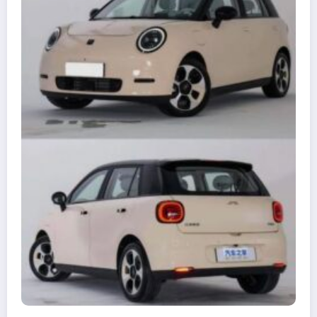
agosto 9, 2026
BS NOTÍCIAS
ESTADOS
INÍCIO
TURISMO
POLÍTCA
ESPORTES
AGRO
SAÚDE
PETS
ENTRETENIMENTO
NewsBlogger - Magazine & Blog
WordPress
Tema 2026 | Powered By
SpiceThemes