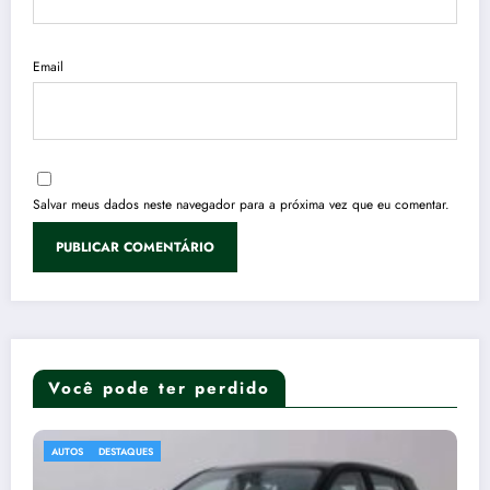
Email
Salvar meus dados neste navegador para a próxima vez que eu comentar.
Você pode ter perdido
Guia Prático da Anaticultura: Como Criar
AGRO
DESTAQUES
Patos com Sucesso e Lucratividade