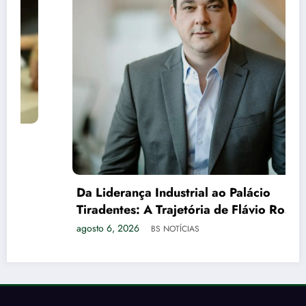
Da Liderança Industrial ao Palácio
Tiradentes: A Trajetória de Flávio Roscoe e o
Xadrez do Vice no PL
agosto 6, 2026
BS NOTÍCIAS