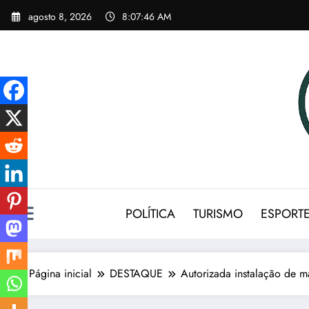
Pular
agosto 8, 2026
8:07:47 AM
para
o
conteúdo
POLÍTICA
TURISMO
ESPORT
Página inicial
DESTAQUE
Autorizada instalação de m