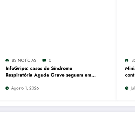
BS NOTÍCIAS
0
B
InfoGripe: casos de Síndrome
Mini
Respiratória Aguda Grave seguem em
cont
queda na maior parte do Brasil
quem
Agosto 1, 2026
Ju