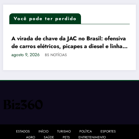
Você pode ter perdido
 de chave da JAC no Brasil: ofensiva
TAQUES
Guia Prát
AGRO
DESTA
 elétricos, picapes a diesel e linha
Patos com
nhões
026
agosto 9, 20
BS NOTÍCIAS
ESTADOS
INÍCIO
TURISMO
POLÍTCA
ESPORTES
AGRO
SAÚDE
PETS
ENTRETENIMENTO