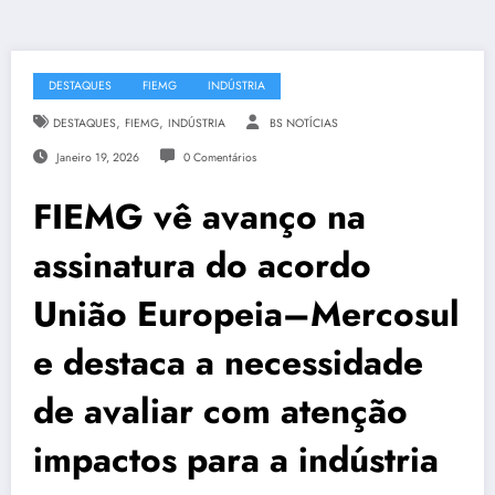
DESTAQUES
FIEMG
INDÚSTRIA
,
,
DESTAQUES
FIEMG
INDÚSTRIA
BS NOTÍCIAS
Janeiro 19, 2026
0 Comentários
FIEMG vê avanço na
assinatura do acordo
União Europeia–Mercosul
e destaca a necessidade
de avaliar com atenção
impactos para a indústria