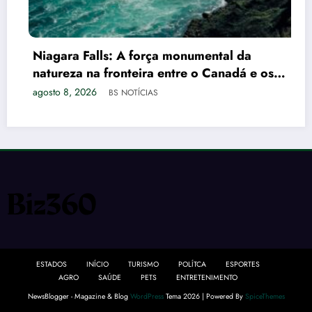
Niagara Falls: A força monumental da
natureza na fronteira entre o Canadá e os
EUA
agosto 8, 2026
BS NOTÍCIAS
ESTADOS
INÍCIO
TURISMO
POLÍTCA
ESPORTES
AGRO
SAÚDE
PETS
ENTRETENIMENTO
NewsBlogger - Magazine & Blog
WordPress
Tema 2026 | Powered By
SpiceThemes