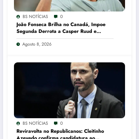
BS NOTÍCIAS
0
João Fonseca Brilha no Canadá, Impoe
Segunda Derrota a Casper Ruud e
Garante Vaga nas Oitavas em Montreal
Agosto 8, 2026
CNN Brasil
BS NOTÍCIAS
0
Reviravolta no Republicanos: Cleitinho
Azevedo confirma candidatura ao