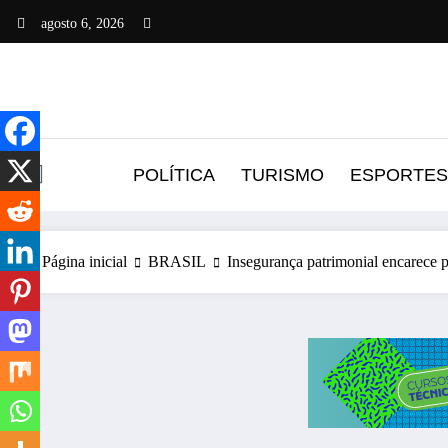
Pular
agosto 6, 2026
para
o
conteúdo
POLÍTICA
TURISMO
ESPORTES
Página inicial
BRASIL
Insegurança patrimonial encarece p