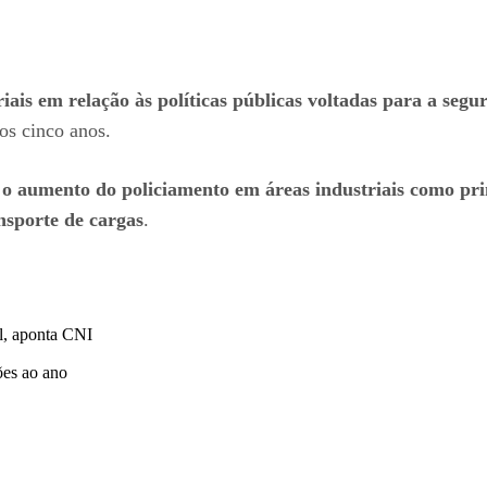
iais em relação às políticas públicas voltadas para a segu
os cinco anos.
m
o aumento do policiamento em áreas industriais como pr
nsporte de cargas
.
al, aponta CNI
ões ao ano