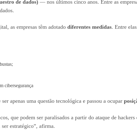
uestro de dados)
— nos últimos cinco anos. Entre as empres
 dados.
gital, as empresas têm adotado
diferentes medidas
. Entre ela
obustas;
em cibersegurança
 ser apenas uma questão tecnológica e passou a ocupar
posiç
os, que podem ser paralisados a partir do ataque de hackers e
ser estratégico”, afirma.