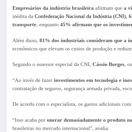
Empresários da indústria brasileira
afirmam que
a
v
inédita da
Confederação Nacional da Indústria (CNI)
,
6
transporte
, enquanto
45% afirmam que os investimen
Além disso,
81% dos industriais consideram que a i
econômicos que elevam os custos de produção e reduze
Segundo o assessor especial da CNI,
Cássio Borges
, o
“Ao invés de fazer
investimentos em tecnologia e ino
contratação de seguros, segurança armada privada, esco
De acordo com o especialista, os gastos adicionais co
“Isso acaba por
onerar demasiadamente o produto na
brasileiras no mercado internacional”, avalia.