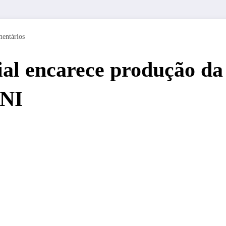
entários
al encarece produção da 
CNI