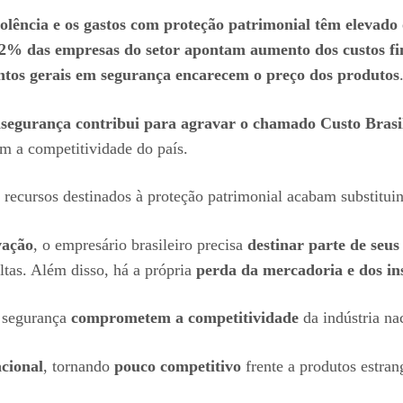
iolência e os gastos com proteção patrimonial têm elevado 
2% das empresas do setor apontam aumento dos custos fin
tos gerais em segurança encarecem o preço dos produtos
nsegurança contribui para agravar o chamado Custo Bras
m a competitividade do país.
s recursos destinados à proteção patrimonial acabam substitui
vação
, o empresário brasileiro precisa
destinar parte de seus
ltas. Além disso, há a própria
perda da mercadoria e dos i
m segurança
comprometem a competitividade
da indústria n
cional
, tornando
pouco competitivo
frente a produtos estran