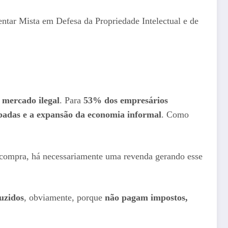
ntar Mista em Defesa da Propriedade Intelectual e de
 mercado ilegal
. Para
53% dos empresários
badas e a expansão da economia informal
. Como
sa compra, há necessariamente uma revenda gerando esse
uzidos
, obviamente, porque
não pagam impostos,