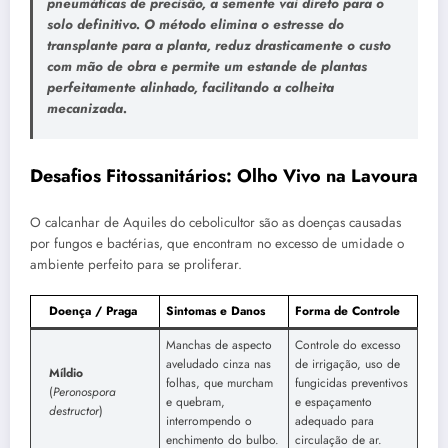
pneumáticas de precisão, a semente vai direto para o
solo definitivo. O método elimina o estresse do
transplante para a planta, reduz drasticamente o custo
com mão de obra e permite um estande de plantas
perfeitamente alinhado, facilitando a colheita
mecanizada.
Desafios Fitossanitários: Olho Vivo na Lavoura
O calcanhar de Aquiles do cebolicultor são as doenças causadas
por fungos e bactérias, que encontram no excesso de umidade o
ambiente perfeito para se proliferar.
Doença / Praga
Sintomas e Danos
Forma de Controle
Manchas de aspecto
Controle do excesso
aveludado cinza nas
de irrigação, uso de
Míldio
folhas, que murcham
fungicidas preventivos
(
Peronospora
e quebram,
e espaçamento
destructor
)
interrompendo o
adequado para
enchimento do bulbo.
circulação de ar.