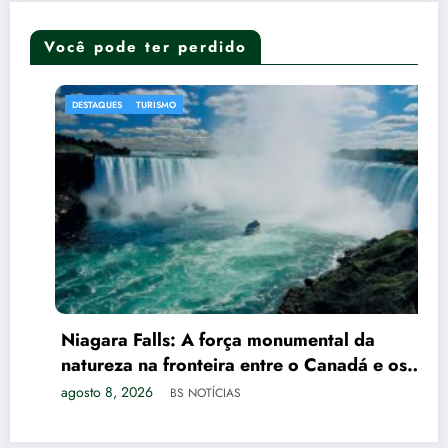
Você pode ter perdido
DESTAQUES
TURISMO
Niagara Falls: A força monumental da
natureza na fronteira entre o Canadá e os
EUA
agosto 8, 2026
BS NOTÍCIAS