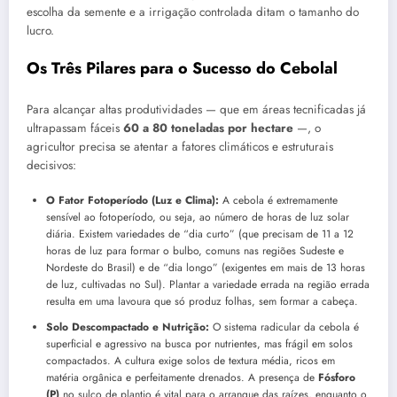
escolha da semente e a irrigação controlada ditam o tamanho do
lucro.
Os Três Pilares para o Sucesso do Cebolal
Para alcançar altas produtividades — que em áreas tecnificadas já
ultrapassam fáceis
60 a 80 toneladas por hectare
—, o
agricultor precisa se atentar a fatores climáticos e estruturais
decisivos:
O Fator Fotoperíodo (Luz e Clima):
A cebola é extremamente
sensível ao fotoperíodo, ou seja, ao número de horas de luz solar
diária. Existem variedades de “dia curto” (que precisam de 11 a 12
horas de luz para formar o bulbo, comuns nas regiões Sudeste e
Nordeste do Brasil) e de “dia longo” (exigentes em mais de 13 horas
de luz, cultivadas no Sul). Plantar a variedade errada na região errada
resulta em uma lavoura que só produz folhas, sem formar a cabeça.
Solo Descompactado e Nutrição:
O sistema radicular da cebola é
superficial e agressivo na busca por nutrientes, mas frágil em solos
compactados. A cultura exige solos de textura média, ricos em
matéria orgânica e perfeitamente drenados. A presença de
Fósforo
(P)
no sulco de plantio é vital para o arranque das raízes, enquanto o