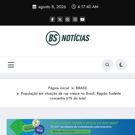
Pular
agosto 8, 2026
4:17:41 AM
para
o
conteúdo
Página inicial
BRASIL
População em situação de rua cresce no Brasil; Região Sudeste
concentra 61% do total