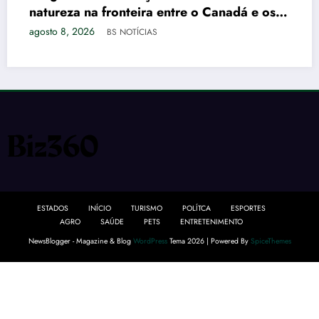
atureza na fronteira entre o Canadá e os
AG
UA
osto 8, 2026
BS NOTÍCIAS
E 
agos
ESTADOS
INÍCIO
TURISMO
POLÍTCA
ESPORTES
AGRO
SAÚDE
PETS
ENTRETENIMENTO
NewsBlogger - Magazine & Blog
WordPress
Tema 2026 | Powered By
SpiceThemes