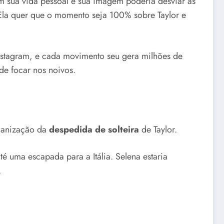
m sua vida pessoal e sua imagem poderia desviar as
 Ela quer que o momento seja 100% sobre Taylor e
nstagram, e cada movimento seu gera milhões de
de focar nos noivos.
organização da
despedida de solteira
de Taylor.
é uma escapada para a Itália. Selena estaria
.