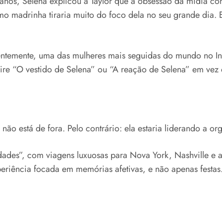
anos, Selena explicou a Taylor que a obsessão da mídia co
omo madrinha tiraria muito do foco dela no seu grande dia.
entemente, uma das mulheres mais seguidas do mundo no I
ire “O vestido de Selena” ou “A reação de Selena” em vez 
 não está de fora. Pelo contrário: ela estaria liderando a 
des”, com viagens luxuosas para Nova York, Nashville e at
eriência focada em memórias afetivas, e não apenas festas