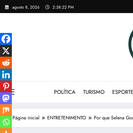
Pular
agosto 8, 2026
2:38:24 PM
para
o
conteúdo
POLÍTICA
TURISMO
ESPORT
Página inicial
ENTRETENIMENTO
Por que Selena Gom