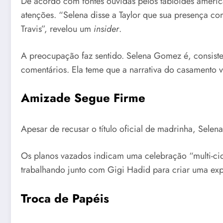
De acordo com fontes ouvidas pelos tabloides americ
atenções. “Selena disse a Taylor que sua presença c
Travis”, revelou um
insider
.
A preocupação faz sentido. Selena Gomez é, consist
comentários. Ela teme que a narrativa do casamento v
Amizade Segue Firme
Apesar de recusar o título oficial de madrinha, Selena
Os planos vazados indicam uma celebração “multi-cida
trabalhando junto com Gigi Hadid para criar uma exp
Troca de Papéis