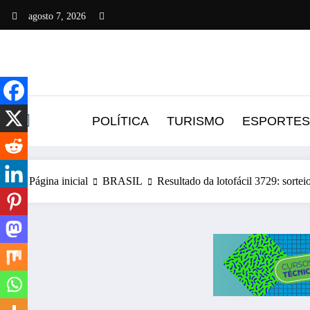
Pular
agosto 7, 2026
para
o
conteúdo
POLÍTICA
TURISMO
ESPORTES
Página inicial
BRASIL
Resultado da lotofácil 3729: sortei