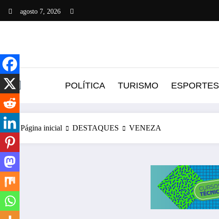
Pular
agosto 7, 2026
para
o
conteúdo
POLÍTICA
TURISMO
ESPORTES
Página inicial
DESTAQUES
VENEZA