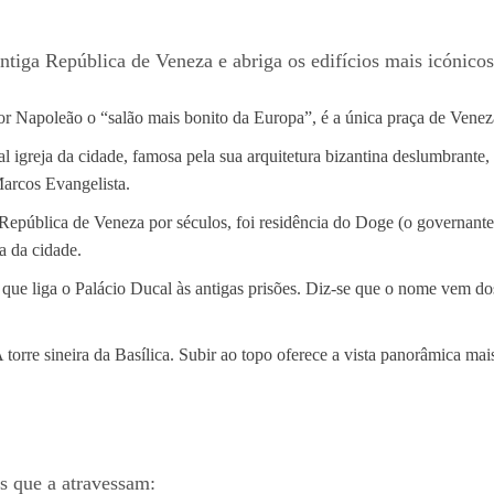
antiga República de Veneza e abriga os edifícios mais icónicos
r Napoleão o “salão mais bonito da Europa”, é a única praça de Veneza
l igreja da cidade, famosa pela sua arquitetura bizantina deslumbrante,
Marcos Evangelista.
República de Veneza por séculos, foi residência do Doge (o governante)
a da cidade.
ue liga o Palácio Ducal às antigas prisões. Diz-se que o nome vem dos
 torre sineira da Basílica. Subir ao topo oferece a vista panorâmica mai
s que a atravessam: