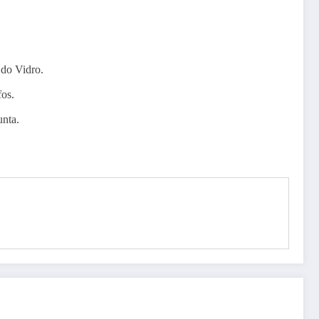
 do Vidro.
fos.
unta.