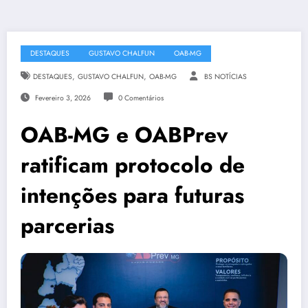
DESTAQUES
GUSTAVO CHALFUN
OAB-MG
,
,
DESTAQUES
GUSTAVO CHALFUN
OAB-MG
BS NOTÍCIAS
Fevereiro 3, 2026
0 Comentários
OAB-MG e OABPrev
ratificam protocolo de
intenções para futuras
parcerias